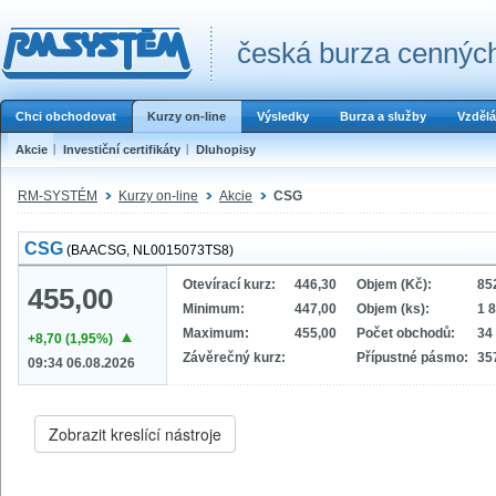
česká burza cenných
Chci obchodovat
Kurzy on-line
Výsledky
Burza a služby
Vzdělá
Akcie
Investiční certifikáty
Dluhopisy
RM-SYSTÉM
Kurzy on-line
Akcie
CSG
CSG
(BAACSG, NL0015073TS8)
Otevírací kurz:
446,30
Objem (Kč):
85
455,00
Minimum:
447,00
Objem (ks):
1 
Maximum:
455,00
Počet obchodů:
34
+8,70 (1,95%)
Závěrečný kurz:
Přípustné pásmo:
35
09:34 06.08.2026