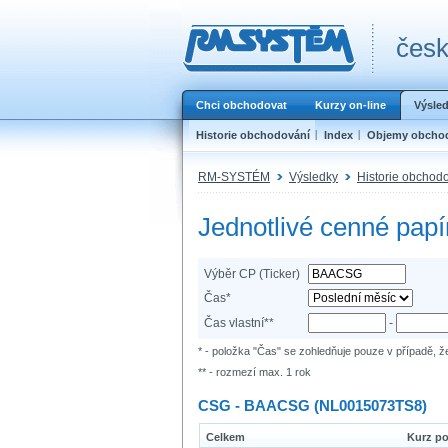
česk
Chci obchodovat
Kurzy on-line
Výsle
Historie obchodování
Index
Objemy obcho
RM-SYSTÉM
Výsledky
Historie obchod
Jednotlivé cenné papí
Výběr CP (Ticker)
Čas*
Čas vlastní**
-
* - položka "Čas" se zohledňuje pouze v případě, ž
** - rozmezí max. 1 rok
CSG - BAACSG (NL0015073TS8)
Celkem
Kurz po