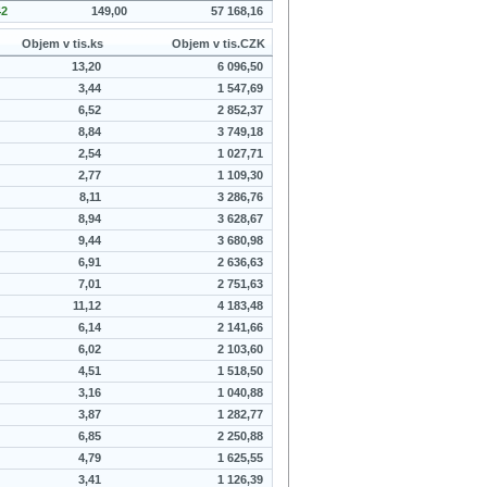
42
149,00
57 168,16
Objem v tis.ks
Objem v tis.CZK
13,20
6 096,50
3,44
1 547,69
6,52
2 852,37
8,84
3 749,18
2,54
1 027,71
2,77
1 109,30
8,11
3 286,76
8,94
3 628,67
9,44
3 680,98
6,91
2 636,63
7,01
2 751,63
11,12
4 183,48
6,14
2 141,66
6,02
2 103,60
4,51
1 518,50
3,16
1 040,88
3,87
1 282,77
6,85
2 250,88
4,79
1 625,55
3,41
1 126,39