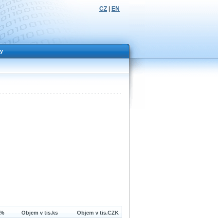
CZ
|
EN
y
 %
Objem v tis.ks
Objem v tis.CZK