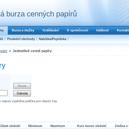
á burza cenných papírů
dky
Burza a služby
Vzdělávání
O společnosti
Události
Kontakt
dů
Poslední obchody
Nabídka/Poptávka
ování
Jednotlivé cenné papíry
ry
e nejsou vyplněna políčka pro vlastní čas.
čátek období
Minimum
Maximum
Kurz konec období
Změna v