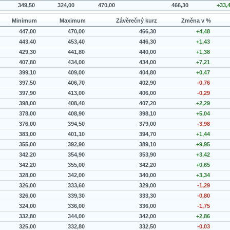
349,50
324,00
470,00
466,30
+33,
Minimum
Maximum
Závěrečný kurz
Změna v %
447,00
470,00
466,30
+4,48
443,40
453,40
446,30
+1,43
429,30
441,80
440,00
+1,38
407,80
434,00
434,00
+7,21
399,10
409,00
404,80
+0,47
397,50
406,70
402,90
-0,76
397,90
413,00
406,00
-0,29
398,00
408,40
407,20
+2,29
378,00
408,90
398,10
+5,04
376,00
394,50
379,00
-3,98
383,00
401,10
394,70
+1,44
355,00
392,90
389,10
+9,95
342,20
354,90
353,90
+3,42
342,20
355,00
342,20
+0,65
328,00
342,00
340,00
+3,34
326,00
333,60
329,00
-1,29
326,00
339,30
333,30
-0,80
324,00
336,00
336,00
-1,75
332,80
344,00
342,00
+2,86
325,00
332,80
332,50
-0,03