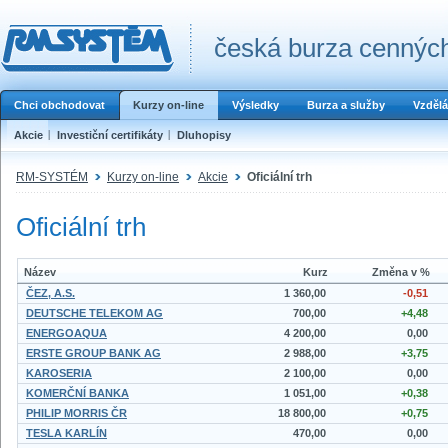
česká burza cenných
Chci obchodovat
Kurzy on-line
Výsledky
Burza a služby
Vzdělá
Akcie
Investiční certifikáty
Dluhopisy
RM-SYSTÉM
Kurzy on-line
Akcie
Oficiální trh
Oficiální trh
Název
Kurz
Změna v %
ČEZ, A.S.
1 360,00
-0,51
DEUTSCHE TELEKOM AG
700,00
+4,48
ENERGOAQUA
4 200,00
0,00
ERSTE GROUP BANK AG
2 988,00
+3,75
KAROSERIA
2 100,00
0,00
KOMERČNÍ BANKA
1 051,00
+0,38
PHILIP MORRIS ČR
18 800,00
+0,75
TESLA KARLÍN
470,00
0,00