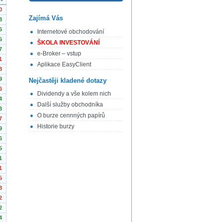
0
Zajímá Vás
8
6
Internetové obchodování
5
ŠKOLA INVESTOVÁNÍ
7
e-Broker – vstup
1
Aplikace EasyClient
8
9
Nejčastěji kladené dotazy
6
Dividendy a vše kolem nich
4
Další služby obchodníka
3
O burze cennných papírů
7
Historie burzy
9
6
5
1
1
5
8
2
2
4