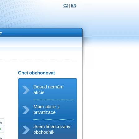
CZ
|
EN
y
Chci obchodovat
Dosud nemám
akcie
Mám akcie z
privatizace
%
Jsem licencovaný
7
obchodník
%