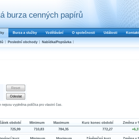
á burza cenných papírů
dky
Burza a služby
Vzdělávání
O společnosti
Události
Kontakt
dů
Poslední obchody
Nabídka/Poptávka
e nejsou vyplněna políčka pro vlastní čas.
čátek období
Minimum
Maximum
Kurz konec období
Změna v 
725,99
710,83
784,35
772,27
+6,3
tevírací kurz
Minimum
Maximum
Závěrečný kurz
Změna v 