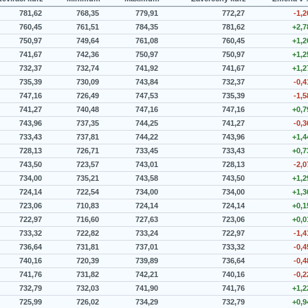
781,62
768,35
779,91
772,27
-1,2
760,45
761,51
784,35
781,62
+2,7
750,97
749,64
761,08
760,45
+1,2
741,67
742,36
750,97
750,97
+1,2
732,37
732,74
741,92
741,67
+1,2
735,39
730,09
743,84
732,37
-0,4
747,16
726,49
747,53
735,39
-1,5
741,27
740,48
747,16
747,16
+0,7
743,96
737,35
744,25
741,27
-0,3
733,43
737,81
744,22
743,96
+1,4
728,13
726,71
733,45
733,43
+0,7
743,50
723,57
743,01
728,13
-2,0
734,00
735,21
743,58
743,50
+1,2
724,14
722,54
734,00
734,00
+1,3
723,06
710,83
724,14
724,14
+0,1
722,97
716,60
727,63
723,06
+0,0
733,32
722,82
733,24
722,97
-1,4
736,64
731,81
737,01
733,32
-0,4
740,16
720,39
739,89
736,64
-0,4
741,76
731,82
742,21
740,16
-0,2
732,79
732,03
741,90
741,76
+1,2
725,99
726,02
734,29
732,79
+0,9