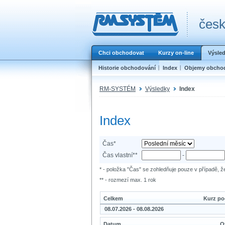
česk
Chci obchodovat
Kurzy on-line
Výsle
Historie obchodování
Index
Objemy obcho
RM-SYSTÉM
Výsledky
Index
Index
Čas*
Čas vlastní**
-
* - položka "Čas" se zohledňuje pouze v případě, ž
** - rozmezí max. 1 rok
Celkem
Kurz po
08.07.2026 - 08.08.2026
Datum
O