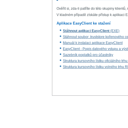
Ověřit si, zda-li patříte do této skupiny klient
V kladném případě získáte přístup k aplikaci E
Aplikace EasyClient ke stažení
Stáhnout aplikaci EasyClient
(EXE)
Stáhnout soubor .truststore kořenového ce
Manuál k instalaci aplikace EasyClient
EasyClient - Popis datového vstupu a výs
Sazebník poplatků pro účastníky
Struktura kursovního lístku oficiálního tr
Struktura kursovního lístku volného trhu 