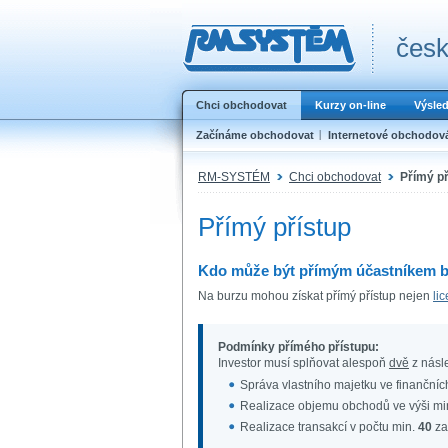
česk
Chci obchodovat
Kurzy on-line
Výsle
Začínáme obchodovat
Internetové obchodov
RM-SYSTÉM
Chci obchodovat
Přímý př
Přímý přístup
Kdo může být přímým účastníkem
Na burzu mohou získat přímý přístup nejen
li
Podmínky přímého přístupu:
Investor musí splňovat alespoň
dvě
z násle
Správa vlastního majetku ve finančníc
Realizace objemu obchodů ve výši mi
Realizace transakcí v počtu min.
40
za