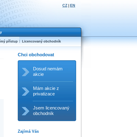
CZ
|
EN
y
ímý přístup
Licencovaný obchodník
Chci obchodovat
Dosud nemám
akcie
Mám akcie z
privatizace
Jsem licencovaný
obchodník
Zajímá Vás