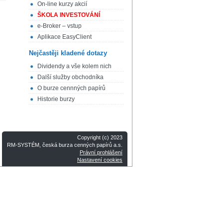
On-line kurzy akcií
ŠKOLA INVESTOVÁNÍ
e-Broker – vstup
Aplikace EasyClient
Nejčastěji kladené dotazy
Dividendy a vše kolem nich
Další služby obchodníka
O burze cennných papírů
Historie burzy
Copyright (c) 2023
RM-SYSTÉM, česká burza cenných papírů a.s.
Právní prohlášení
Nastavení cookies