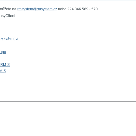
ů, můžete na
rmsystem@rmsystem.cz
nebo 224 346 569 - 570.
asyClient.
rtifikátu CA
tupu
hu RM-S
RM-S