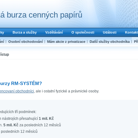
á burza cenných papírů
dky
Burza a služby
Vzdělávání
O společnosti
Události
Kontakt
ání
Osobní obchodování
Mám akcie z privatizace
Další služby obchodníka
Př
ístup
 burzy RM-SYSTÉM?
cencovaní obchodníci
, ale i ostatní fyzické a právnické osoby.
dujících tří podmínek:
h nástrojích přesahující
1 mil. Kč
n.
5 mil. Kč
za posledních 12 měsíců
 posledních 12 měsíců