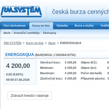
česká burza cenných
Chci obchodovat
Kurzy on-line
Výsledky
Burza a služby
Vzdělá
Akcie
Investiční certifikáty
Dluhopisy
RM-SYSTÉM
Kurzy on-line
Akcie
ENERGOAQUA
ENERGOAQUA
(BAAENRGA, CS0008419750)
Otevírací kurz:
4 200,00
Objem (Kč):
0
4 200,00
Minimum:
4 200,00
Objem (ks):
0
Maximum:
4 200,00
Počet obchodů:
0
0,00 (0,00%)
Závěrečný kurz:
4 200,00
Přípustné pásmo:
3
09:00 07.08.2026