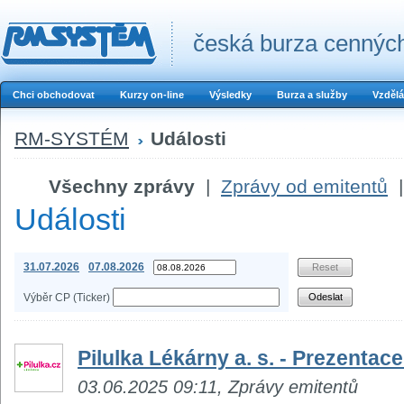
česká burza cenných
Chci obchodovat
Kurzy on-line
Výsledky
Burza a služby
Vzdělá
RM-SYSTÉM
Události
Všechny zprávy
|
Zprávy od emitentů
|
Události
31.07.2026
07.08.2026
Výběr CP (Ticker)
Pilulka Lékárny a. s. - Prezenta
03.06.2025 09:11, Zprávy emitentů