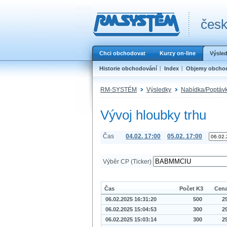
česk
Chci obchodovat
Kurzy on-line
Výsle
Historie obchodování
Index
Objemy obcho
RM-SYSTÉM
Výsledky
Nabídka/Poptáv
Vývoj hloubky trhu
Čas
04.02. 17:00
05.02. 17:00
Výběr CP (Ticker)
Čas
Počet K3
Cen
06.02.2025 16:31:20
500
2
06.02.2025 15:04:53
300
2
06.02.2025 15:03:14
300
2