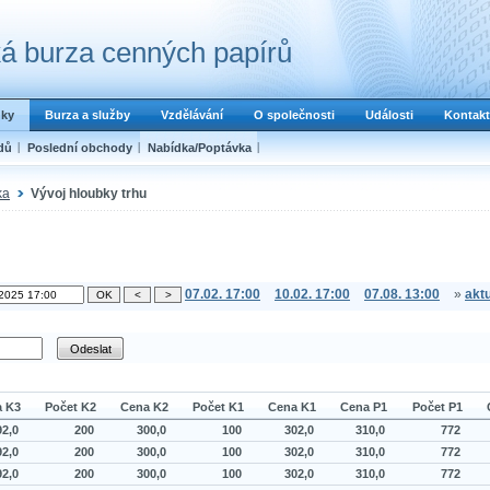
á burza cenných papírů
dky
Burza a služby
Vzdělávání
O společnosti
Události
Kontakt
dů
Poslední obchody
Nabídka/Poptávka
ka
Vývoj hloubky trhu
07.02. 17:00
10.02. 17:00
07.08. 13:00
»
aktu
a K3
Počet K2
Cena K2
Počet K1
Cena K1
Cena P1
Počet P1
92,0
200
300,0
100
302,0
310,0
772
92,0
200
300,0
100
302,0
310,0
772
92,0
200
300,0
100
302,0
310,0
772