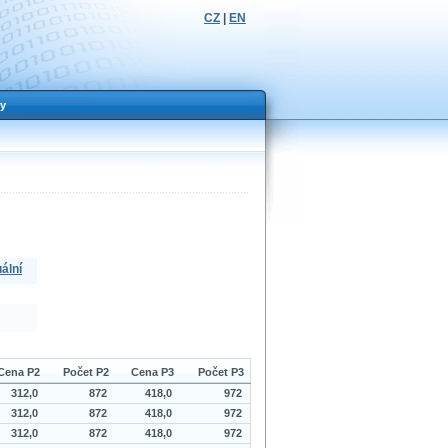
CZ
|
EN
y
ální
Cena P2
Počet P2
Cena P3
Počet P3
312,0
872
418,0
972
312,0
872
418,0
972
312,0
872
418,0
972