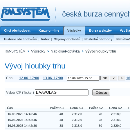
česká burza cenných
Chci obchodovat
Kurzy on-line
Výsledky
Burza a služby
Vzdělá
Historie obchodování
Index
Objemy obchodů
Poslední obchody
Nabídka
RM-SYSTÉM
Výsledky
Nabídka/Poptávka
Vývoj hloubky trhu
Vývoj hloubky trhu
Čas
12.06. 17:00
13.06. 17:00
16
Výběr CP (Ticker)
Čas
Počet K3
Cena K3
Počet K2
Cena K2
P
16.06.2025 14:42:46
48
2 312,0
28
2 318,0
16.06.2025 14:42:46
48
2 312,0
28
2 318,0
16.06.2025 14:42:36
38
2 318,0
30
2 320,0