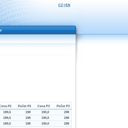
CZ
|
EN
y
Cena P2
Počet P2
Cena P3
Počet P3
189,5
198
190,0
298
189,5
198
190,0
298
189,5
198
190,0
298