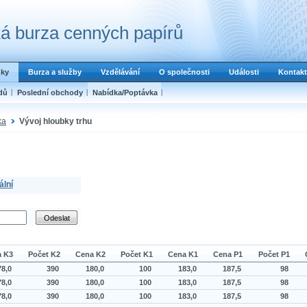
á burza cenných papírů
dky
Burza a služby
Vzdělávání
O společnosti
Události
Kontakt
dů
Poslední obchody
Nabídka/Poptávka
ka
Vývoj hloubky trhu
ální
a K3
Počet K2
Cena K2
Počet K1
Cena K1
Cena P1
Počet P1
78,0
390
180,0
100
183,0
187,5
98
78,0
390
180,0
100
183,0
187,5
98
78,0
390
180,0
100
183,0
187,5
98