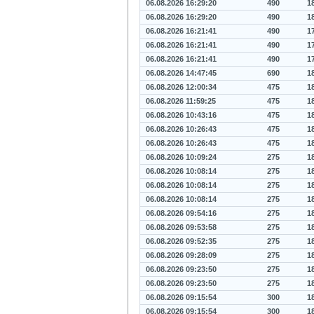
06.08.2026 16:29:20
490
1
06.08.2026 16:29:20
490
1
06.08.2026 16:21:41
490
1
06.08.2026 16:21:41
490
1
06.08.2026 16:21:41
490
1
06.08.2026 14:47:45
690
1
06.08.2026 12:00:34
475
1
06.08.2026 11:59:25
475
1
06.08.2026 10:43:16
475
1
06.08.2026 10:26:43
475
1
06.08.2026 10:26:43
475
1
06.08.2026 10:09:24
275
1
06.08.2026 10:08:14
275
1
06.08.2026 10:08:14
275
1
06.08.2026 10:08:14
275
1
06.08.2026 09:54:16
275
1
06.08.2026 09:53:58
275
1
06.08.2026 09:52:35
275
1
06.08.2026 09:28:09
275
1
06.08.2026 09:23:50
275
1
06.08.2026 09:23:50
275
1
06.08.2026 09:15:54
300
1
06.08.2026 09:15:54
300
1