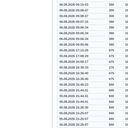
06.08.2026 09:15:03
390
1
06.08.2026 09:08:47
300
1
06.08.2026 09:08:47
300
1
06.08.2026 09:07:15
390
1
06.08.2026 09:06:34
390
1
06.08.2026 09:06:34
390
1
06.08.2026 09:06:34
390
1
06.08.2026 09:00:06
390
1
05.08.2026 17:15:29
675
1
05.08.2026 17:08:29
675
1
05.08.2026 16:59:17
675
1
05.08.2026 16:39:33
275
1
05.08.2026 16:36:40
675
1
05.08.2026 16:36:40
675
1
05.08.2026 15:46:23
840
1
05.08.2026 15:44:41
840
1
05.08.2026 15:44:41
840
1
05.08.2026 15:44:41
840
1
05.08.2026 15:26:30
840
1
05.08.2026 15:25:07
840
1
05.08.2026 15:25:07
840
1
05.08.2026 15:25:07
840
1