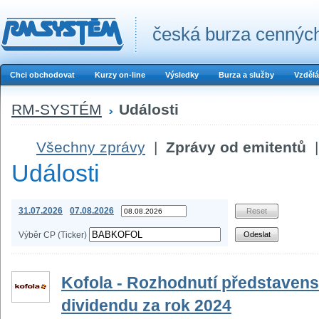
česká burza cenných
Chci obchodovat
Kurzy on-line
Výsledky
Burza a služby
Vzdělá
RM-SYSTÉM
Události
Všechny zprávy
|
Zprávy od emitentů
|
Události
31.07.2026
07.08.2026
Výběr CP (Ticker)
Kofola - Rozhodnutí představens
dividendu za rok 2024