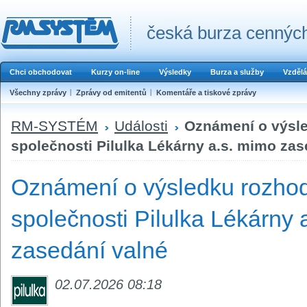
česká burza cenných
Chci obchodovat
Kurzy on-line
Výsledky
Burza a služby
Vzdělá
Všechny zprávy
Zprávy od emitentů
Komentáře a tiskové zprávy
RM-SYSTÉM
Události
Oznámení o výsl
společnosti Pilulka Lékárny a.s. mimo zas
Oznámení o výsledku rozho
společnosti Pilulka Lékárny 
zasedání valné
02.07.2026 08:18