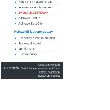
Kurz PHILIP MORRIS ČR
Internetové obchodování
ŠKOLA INVESTOVÁNÍ
e-Broker – vstup
Aplikace EasyClient
Nejčastěji kladené dotazy
Dividendy a vše kolem nich
Jak koupit akcie?
Volné pozice
Historie burzy
Copyright (c) 2023
RM-SYSTÉM, česká burza cenných papírů a.s.
Právní prohlášení
Nastavení cookies