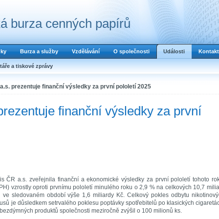
á burza cenných papírů
dky
Burza a služby
Vzdělávání
O společnosti
Události
Kontakt
áře a tiskové zprávy
a.s. prezentuje finanční výsledky za první pololetí 2025
prezentuje finanční výsledky za první
is ČR a.s. zveřejnila finanční a ekonomické výsledky za první pololetí tohoto ro
H) vzrostly oproti prvnímu pololetí minulého roku o 2,9 % na celkových 10,7 mili
hl ve sledovaném období výše 1,6 miliardy Kč. Celkový pokles odbytu nikotinov
kusů je důsledkem setrvalého poklesu poptávky spotřebitelů po klasických cigaretá
bezdýmných produktů společnosti meziročně zvýšil o 100 milionů ks.