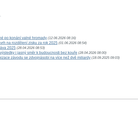
.
něné po konání valné hromady
(12.06.2026 08:16)
návrh na rozdělení zisku za rok 2025
(01.06.2026 08:54)
práva 2025
(28.04.2026 08:53)
í výsledky i jasný směr k budoucnosti bez kouře
(28.04.2026 08:00)
rnizace závodu se zdvojnásobí na více než dvě miliardy
(18.09.2025 09:03)