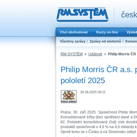
česk
Chci obchodovat
Kurzy on-line
Výsle
Všechny zprávy
Zprávy od emitentů
Koment
RM-SYSTÉM
Události
Philip Morris ČR 
Philip Morris ČR a.s. 
pololetí 2025
30.09.2025 09:11
Praha, 30. září 2025. Společnost Philip Morr
Konsolidované tržby (bez spotřební daně a DP
Kč. Pololetní konsolidovaný čistý zisk dosá
produktů společnosti o 4,6 % na 4,6 miliardy 
Oproti tomu se v Česku a na Slovensku odbyt 