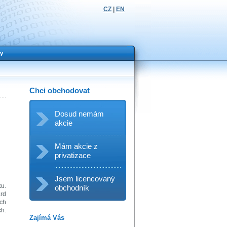
CZ
|
EN
y
Chci obchodovat
Dosud nemám
akcie
Mám akcie z
privatizace
Jsem licencovaný
ku.
obchodník
ard
ých
ch.
Zajímá Vás