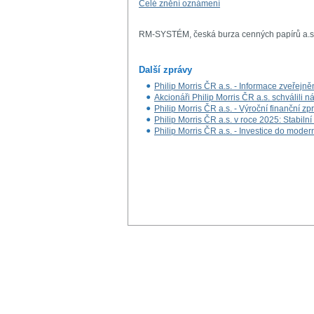
Celé znění oznámení
RM-SYSTÉM, česká burza cenných papírů a.s
Další zprávy
Philip Morris ČR a.s. - Informace zveřej
Akcionáři Philip Morris ČR a.s. schválili 
Philip Morris ČR a.s. - Výroční finanční z
Philip Morris ČR a.s. v roce 2025: Stabiln
Philip Morris ČR a.s. - Investice do mode