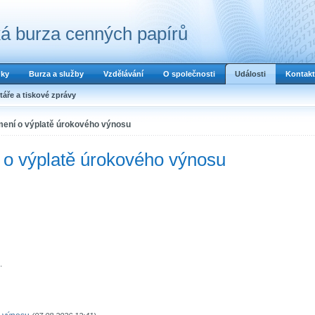
á burza cenných papírů
dky
Burza a služby
Vzdělávání
O společnosti
Události
Kontakt
áře a tiskové zprávy
ámení o výplatě úrokového výnosu
 o výplatě úrokového výnosu
.