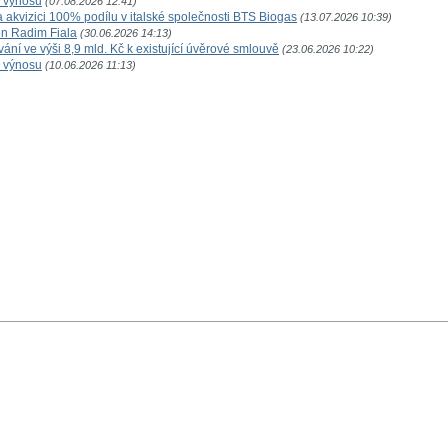
o výnosu
(07.08.2026 12:41)
akvizici 100% podílu v italské společnosti BTS Biogas
(13.07.2026 10:39)
n Radim Fiala
(30.06.2026 14:13)
ní ve výši 8,9 mld. Kč k existující úvěrové smlouvě
(23.06.2026 10:22)
o výnosu
(10.06.2026 11:13)