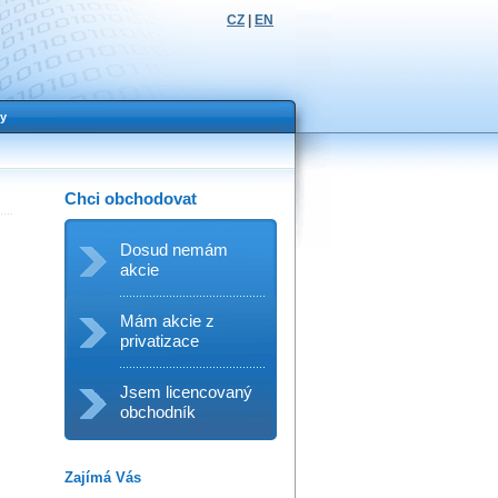
CZ
|
EN
y
Chci obchodovat
Dosud nemám
akcie
Mám akcie z
privatizace
Jsem licencovaný
obchodník
Zajímá Vás