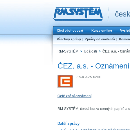
česk
Chci obchodovat
Kurzy on-line
Výsle
Všechny zprávy
Zprávy od emitentů
Koment
RM-SYSTÉM
Události
ČEZ, a.s. - Ozn
ČEZ, a.s. - Oznámení
19.08.2025 15:44
Celé znění oznámení
RM-SYSTÉM, česká burza cenných papírů a.s
Další zprávy