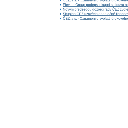
ČEZ, a.s. - Oznámení o výplatě úrokovéh
Elevion Group podepsal kupní smlouvu na 
Novým předsedou dozorčí rady ČEZ zvole
Skupina ČEZ uzavřela dodatečné financová
ČEZ, a.s. - Oznámení o výplatě úrokovéh