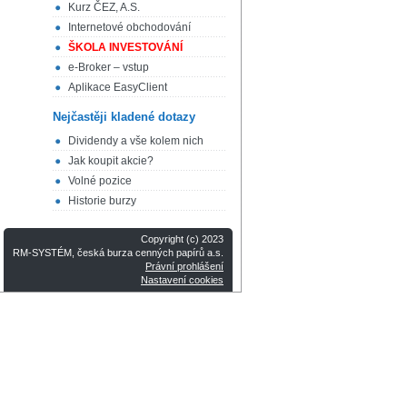
Kurz ČEZ, A.S.
Internetové obchodování
ŠKOLA INVESTOVÁNÍ
e-Broker – vstup
Aplikace EasyClient
Nejčastěji kladené dotazy
Dividendy a vše kolem nich
Jak koupit akcie?
Volné pozice
Historie burzy
Copyright (c) 2023
RM-SYSTÉM, česká burza cenných papírů a.s.
Právní prohlášení
Nastavení cookies