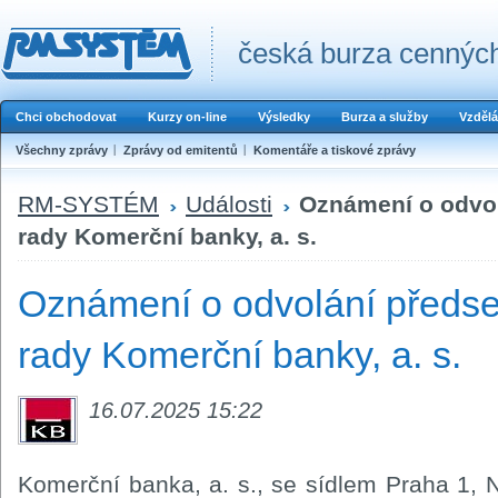
česká burza cenných
Chci obchodovat
Kurzy on-line
Výsledky
Burza a služby
Vzdělá
Všechny zprávy
Zprávy od emitentů
Komentáře a tiskové zprávy
RM-SYSTÉM
Události
Oznámení o odvol
rady Komerční banky, a. s.
Oznámení o odvolání předse
rady Komerční banky, a. s.
16.07.2025 15:22
Komerční banka, a. s., se sídlem Praha 1, 