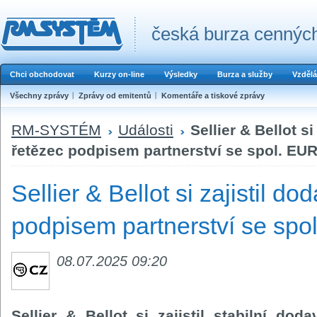
česká burza cenných
Chci obchodovat
Kurzy on-line
Výsledky
Burza a služby
Vzdělá
Všechny zprávy
Zprávy od emitentů
Komentáře a tiskové zprávy
RM-SYSTÉM
Události
Sellier & Bellot s
řetězec podpisem partnerství se spol. E
Sellier & Bellot si zajistil d
podpisem partnerství se s
08.07.2025 09:20
Sellier & Bellot si zajistil stabilní do