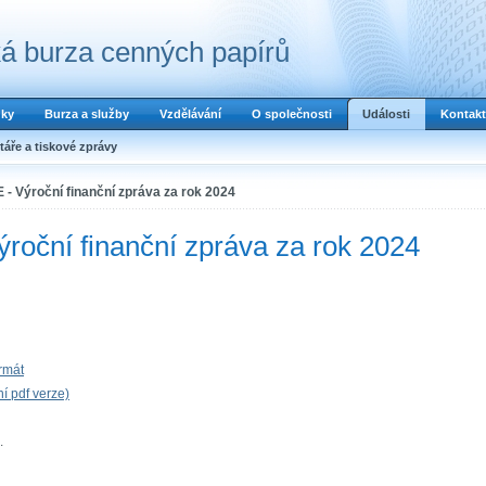
á burza cenných papírů
dky
Burza a služby
Vzdělávání
O společnosti
Události
Kontakt
áře a tiskové zprávy
 - Výroční finanční zpráva za rok 2024
roční finanční zpráva za rok 2024
rmát
ní pdf verze)
.