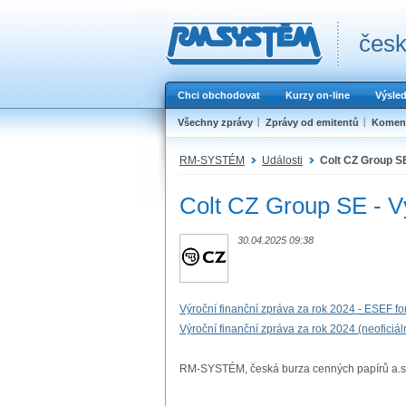
česk
Chci obchodovat
Kurzy on-line
Výsle
Všechny zprávy
Zprávy od emitentů
Koment
RM-SYSTÉM
Události
Colt CZ Group SE
Colt CZ Group SE - Vý
30.04.2025 09:38
Výroční finanční zpráva za rok 2024 - ESEF fo
Výroční finanční zpráva za rok 2024 (neoficiál
RM-SYSTÉM, česká burza cenných papírů a.s