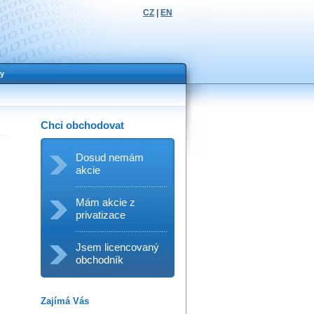
CZ
|
EN
y
Chci obchodovat
Dosud nemám
akcie
Mám akcie z
privatizace
Jsem licencovaný
obchodník
Zajímá Vás