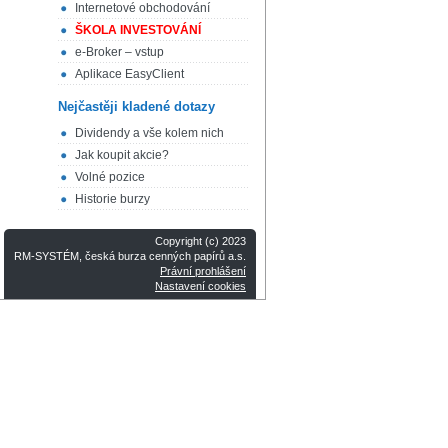
Internetové obchodování
ŠKOLA INVESTOVÁNÍ
e-Broker – vstup
Aplikace EasyClient
Nejčastěji kladené dotazy
Dividendy a vše kolem nich
Jak koupit akcie?
Volné pozice
Historie burzy
Copyright (c) 2023
RM-SYSTÉM, česká burza cenných papírů a.s.
Právní prohlášení
Nastavení cookies