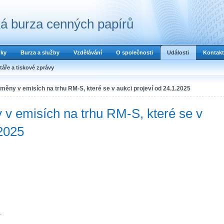
á burza cenných papírů
dky
Burza a služby
Vzdělávání
O společnosti
Události
Kontakt
áře a tiskové zprávy
ěny v emisích na trhu RM-S, které se v aukci projeví od 24.1.2025
v emisích na trhu RM-S, které se v
.2025
.