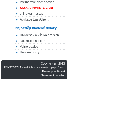
Internetové obchodování
ŠKOLA INVESTOVÁNÍ
e-Broker – vstup
Aplikace EasyClient
Nejčastěji kladené dotazy
Dividendy a vše kolem nich
Jak koupit akcie?
Volné pozice
Historie burzy
Copyright (c) 2023
RM-SYSTÉM, česká burza cenných papírů a.s.
Právní prohlášení
Nastavení cookies