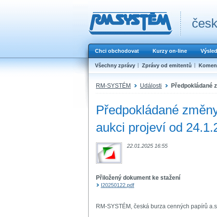
česk
Chci obchodovat
Kurzy on-line
Výsle
Všechny zprávy
Zprávy od emitentů
Koment
RM-SYSTÉM
Události
Předpokládané zm
Předpokládané změny 
aukci projeví od 24.1
22.01.2025 16:55
Přiložený dokument ke stažení
I20250122.pdf
RM-SYSTÉM, česká burza cenných papírů a.s