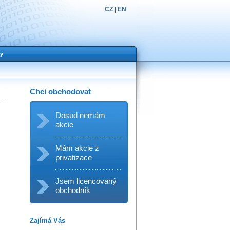
CZ
|
EN
y
Chci obchodovat
Dosud nemám
akcie
Mám akcie z
privatizace
Jsem licencovaný
obchodník
Zajímá Vás