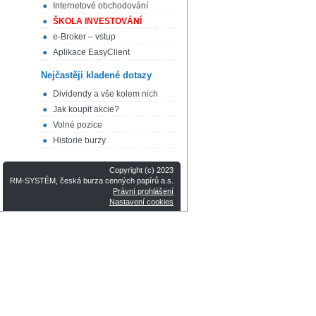
Internetové obchodování
ŠKOLA INVESTOVÁNÍ
e-Broker – vstup
Aplikace EasyClient
Nejčastěji kladené dotazy
Dividendy a vše kolem nich
Jak koupit akcie?
Volné pozice
Historie burzy
Copyright (c) 2023
RM-SYSTÉM, česká burza cenných papírů a.s.
Právní prohlášení
Nastavení cookies