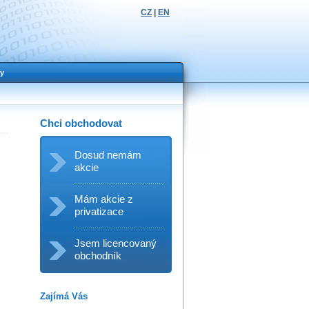
CZ
|
EN
y
Chci obchodovat
Dosud nemám
akcie
Mám akcie z
privatizace
Jsem licencovaný
obchodník
Zajímá Vás