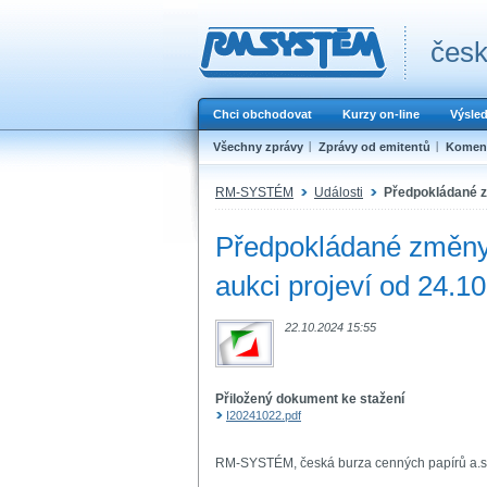
česk
Chci obchodovat
Kurzy on-line
Výsle
Všechny zprávy
Zprávy od emitentů
Koment
RM-SYSTÉM
Události
Předpokládané zm
Předpokládané změny 
aukci projeví od 24.1
22.10.2024 15:55
Přiložený dokument ke stažení
I20241022.pdf
RM-SYSTÉM, česká burza cenných papírů a.s