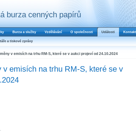
á burza cenných papírů
dky
Burza a služby
Vzdělávání
O společnosti
Události
Kontakt
áře a tiskové zprávy
ěny v emisích na trhu RM-S, které se v aukci projeví od 24.10.2024
v emisích na trhu RM-S, které se v
0.2024
.