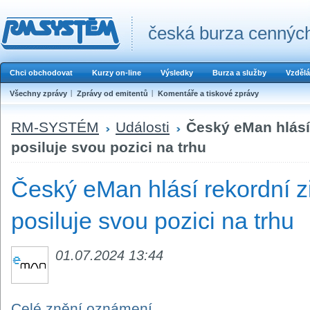
česká burza cenných
Chci obchodovat
Kurzy on-line
Výsledky
Burza a služby
Vzdělá
Všechny zprávy
Zprávy od emitentů
Komentáře a tiskové zprávy
RM-SYSTÉM
Události
Český eMan hlásí 
posiluje svou pozici na trhu
Český eMan hlásí rekordní z
posiluje svou pozici na trhu
01.07.2024 13:44
Celé znění oznámení