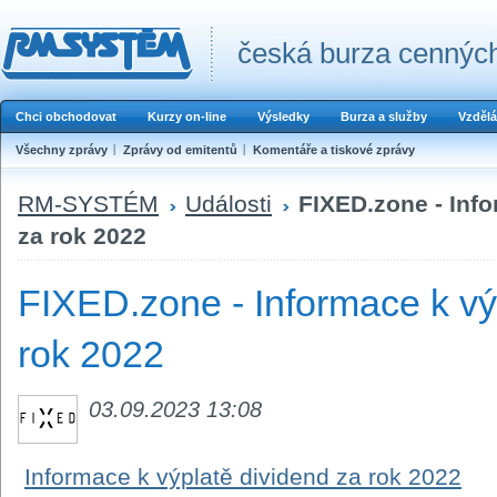
česká burza cenných
Chci obchodovat
Kurzy on-line
Výsledky
Burza a služby
Vzdělá
Všechny zprávy
Zprávy od emitentů
Komentáře a tiskové zprávy
RM-SYSTÉM
Události
FIXED.zone - Info
za rok 2022
FIXED.zone - Informace k vý
rok 2022
03.09.2023 13:08
Informace k výplatě dividend za rok 2022