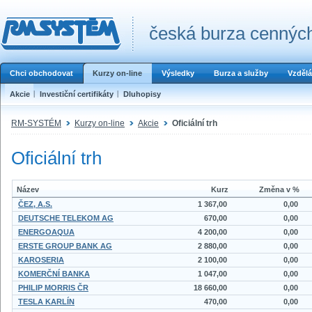
česká burza cenných
Chci obchodovat
Kurzy on-line
Výsledky
Burza a služby
Vzdělá
Akcie
Investiční certifikáty
Dluhopisy
RM-SYSTÉM
Kurzy on-line
Akcie
Oficiální trh
Oficiální trh
Název
Kurz
Změna v %
ČEZ, A.S.
1 367,00
0,00
DEUTSCHE TELEKOM AG
670,00
0,00
ENERGOAQUA
4 200,00
0,00
ERSTE GROUP BANK AG
2 880,00
0,00
KAROSERIA
2 100,00
0,00
KOMERČNÍ BANKA
1 047,00
0,00
PHILIP MORRIS ČR
18 660,00
0,00
TESLA KARLÍN
470,00
0,00